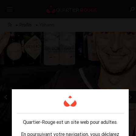
Profils
Yohann
Quartier-Rouge est un site web pour adultes.
En poursuivant votre navigation, vous déclarez