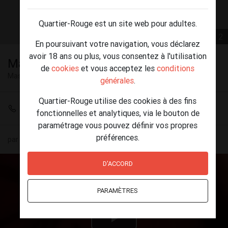
Quartier-Rouge est un site web pour adultes.
1 / 2
En poursuivant votre navigation, vous déclarez
avoir 18 ans ou plus, vous consentez à l'utilisation
Maître d'Hôtel à disposition
de
cookies
et vous acceptez les
conditions
Massage Haute-Normandie
générales
.
Quartier-Rouge utilise des cookies à des fins
+33 7 70 07 69 42
fonctionnelles et analytiques, via le bouton de
paramétrage vous pouvez définir vos propres
préférences.
par
Yohann
(43) le 12 mai - 00:42
D'ACCORD
PARAMÈTRES