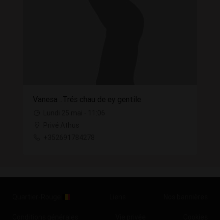
Vanesa ..Trés chau de ey gentile
Lundi 25 mai - 11:06
Privé Athus
+352691784278
Quartier-Rouge
Liens
Nos bannières
Conditions générales
Vie privée
Cookies