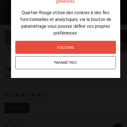
générales
.
Quartier-Rouge utilise des cookies à des fins
fonctionnelles et analytiques, via le bouton de
1 / 12
paramétrage vous pouvez définir vos propres
préférences.
D'ACCORD
PARAMÈTRES
Teng
44 ans
+32 466 16 34 61
Vérifié