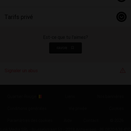
Tarifs privé
Est-ce que tu l'aimes?
FAVORI
Signaler un abus
Quartier-Rouge
Liens
Nos bannières
Conditions générales
Vie privée
Cookies
Paramètres des cookies
Aide
Contact
© 2026
Link Media SRL - Brusselstraat 51 - 2018 Antwerpen - BE 0820 638 410