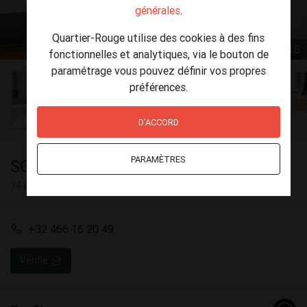
générales
.
Quartier-Rouge utilise des cookies à des fins
1 / 16
fonctionnelles et analytiques, via le bouton de
paramétrage vous pouvez définir vos propres
préférences.
D'ACCORD
PARAMÈTRES
SCARLET TRANSEXUAL
34 ans
+32 466 16 20 49
Vérifié