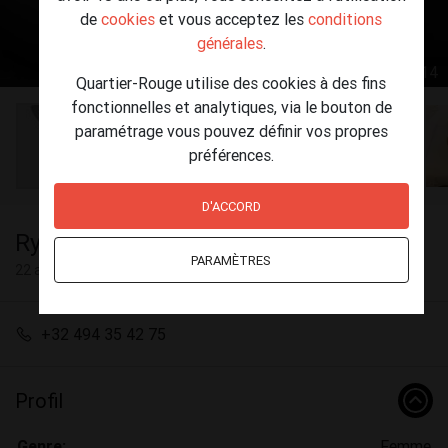
de
cookies
et vous acceptez les
conditions
générales
.
1 / 14
Quartier-Rouge utilise des cookies à des fins
fonctionnelles et analytiques, via le bouton de
paramétrage vous pouvez définir vos propres
préférences.
D'ACCORD
Rym
PARAMÈTRES
22 ans
+32 494 35 42 75
Profil
Genre:
Femme