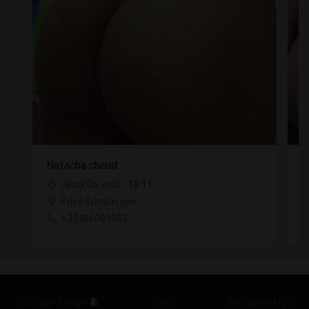
Natacha chaud
N
Jeudi 06 août - 18:11
Privé Grimbergen
+32466069361
Quartier-Rouge
Liens
Nos bannières