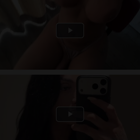
Play
Video
Play
Video