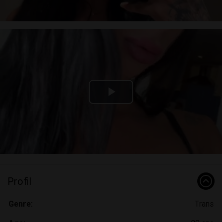
Play
Video
Profil
Genre:
Trans