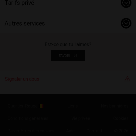
Tarifs privé
Autres services
Est-ce que tu l'aimes?
FAVORI
Signaler un abus
Quartier-Rouge
Liens
Nos bannières
Conditions générales
Vie privée
Cookies
Paramètres des cookies
Aide
Contact
© 2026