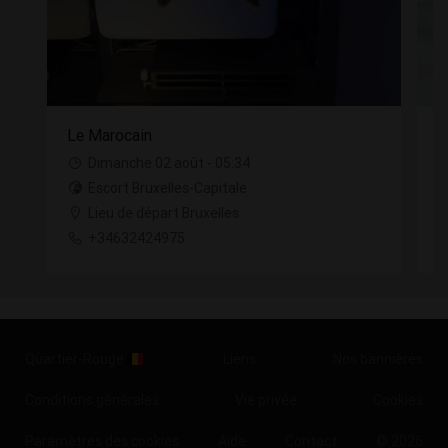
Le Marocain
M
Dimanche 02 août - 05:34
Escort Bruxelles-Capitale
Lieu de départ Bruxelles
+34632424975
Quartier-Rouge
Liens
Nos bannières
Conditions générales
Vie privée
Cookies
Paramètres des cookies
Aide
Contact
© 2026