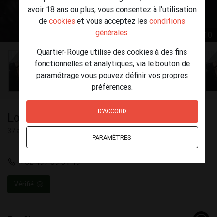
avoir 18 ans ou plus, vous consentez à l'utilisation
de
cookies
et vous acceptez les
conditions
générales
.
1 / 10
Quartier-Rouge utilise des cookies à des fins
fonctionnelles et analytiques, via le bouton de
paramétrage vous pouvez définir vos propres
préférences.
D'ACCORD
Lorent
37 ans
PARAMÈTRES
+32 497 89 81 19
Vérifié