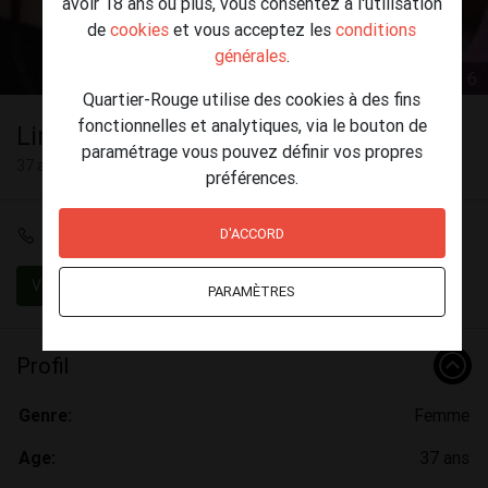
avoir 18 ans ou plus, vous consentez à l'utilisation
de
cookies
et vous acceptez les
conditions
générales
.
1 / 6
Quartier-Rouge utilise des cookies à des fins
fonctionnelles et analytiques, via le bouton de
Linamarocaine
paramétrage vous pouvez définir vos propres
37 ans
préférences.
D'ACCORD
+33 7 80 25 66 44
Vérifié
Safe sex
PARAMÈTRES
Profil
Genre:
Femme
Age:
37 ans