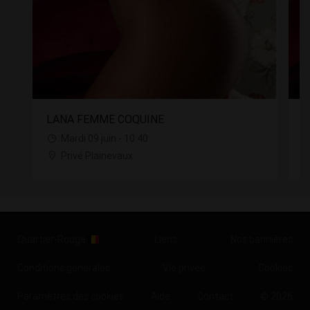
LANA FEMME COQUINE
L
Mardi 09 juin - 10:40
Privé Plainevaux
Quartier-Rouge
Liens
Nos bannières
Conditions générales
Vie privée
Cookies
Paramètres des cookies
Aide
Contact
© 2026