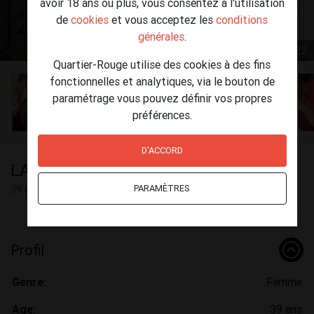
avoir 18 ans ou plus, vous consentez à l'utilisation
de
cookies
et vous acceptez les
conditions
générales
.
1 / 22
Quartier-Rouge utilise des cookies à des fins
fonctionnelles et analytiques, via le bouton de
paramétrage vous pouvez définir vos propres
préférences.
D'ACCORD
LANA
PARAMÈTRES
39 ans
Profil
Genre:
Femme
Age:
39 ans