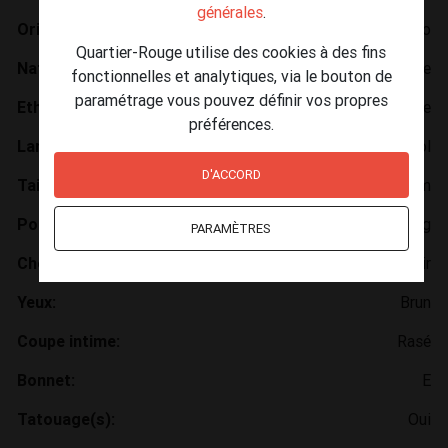
générales
.
Orientation:
Hétéro
Quartier-Rouge utilise des cookies à des fins
Nationalité:
Colombie
fonctionnelles et analytiques, via le bouton de
paramétrage vous pouvez définir vos propres
Ethnie:
Amérique latine
préférences.
Langues:
Espagnol
D'ACCORD
Taille:
156cm
Poids:
65kg
PARAMÈTRES
Cheveux:
Noir
Yeux:
Brun
Coupe intime:
Rasé
Bonnet:
E
Tatouage(s):
Oui