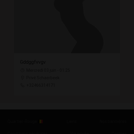
Gddggfvvgv
Mercredi 03 juin - 01:25
Privé Schaerbeek
+32466314171
Quartier-Rouge
Liens
Nos bannières
Conditions générales
Vie privée
Cookies