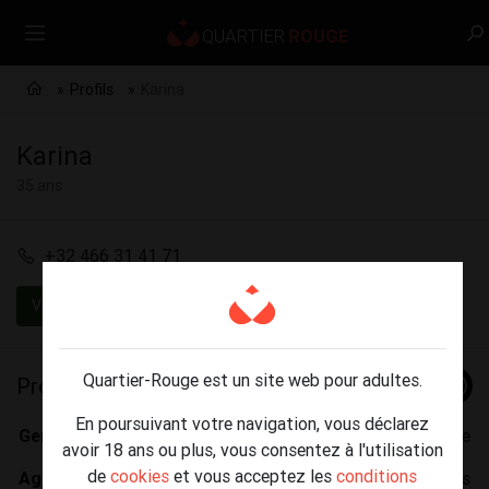
Profils
Karina
1 / 0
Karina
35 ans
+32 466 31 41 71
Vérifié
Quartier-Rouge est un site web pour adultes.
Profil
En poursuivant votre navigation, vous déclarez
Genre:
Femme
avoir 18 ans ou plus, vous consentez à l'utilisation
de
cookies
et vous acceptez les
conditions
Age:
35 ans