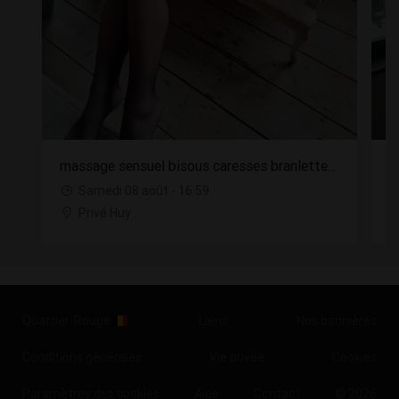
massage sensuel bisous caresses branlette cunni
m
Samedi 08 août - 16:59
Privé Huy
Quartier-Rouge
Liens
Nos bannières
Conditions générales
Vie privée
Cookies
Paramètres des cookies
Aide
Contact
© 2026