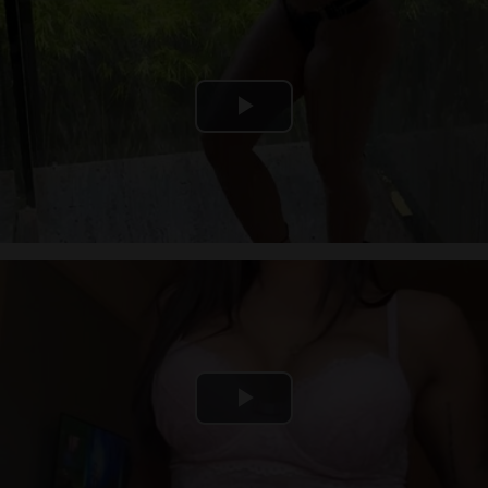
Play
Video
Play
Video