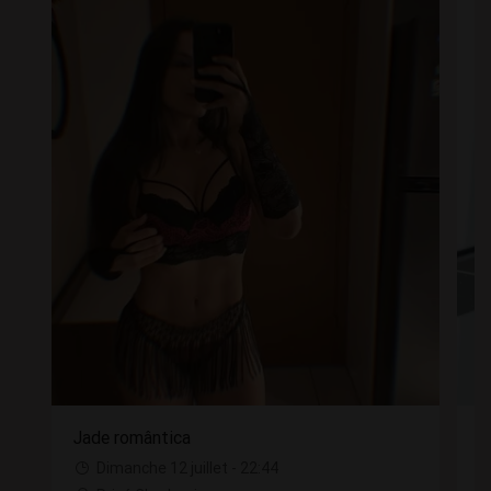
Jade romântica
J
Dimanche 12 juillet - 22:44