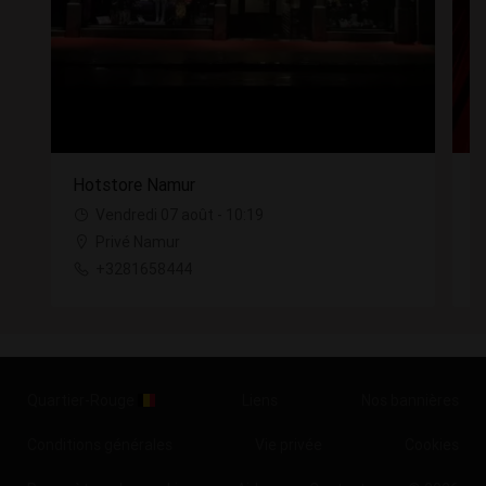
Hotstore Namur
H
Vendredi 07 août - 10:19
Privé Namur
+3281658444
Quartier-Rouge
Liens
Nos bannières
Conditions générales
Vie privée
Cookies