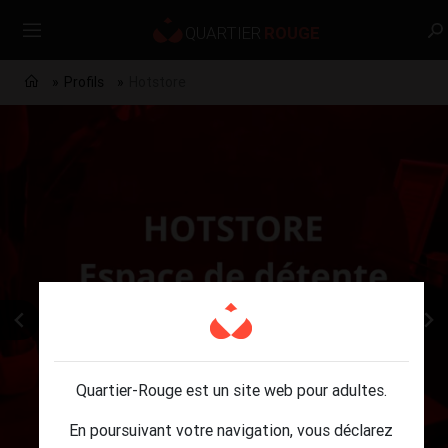
Profils
Hotstore
Quartier-Rouge est un site web pour adultes.
En poursuivant votre navigation, vous déclarez