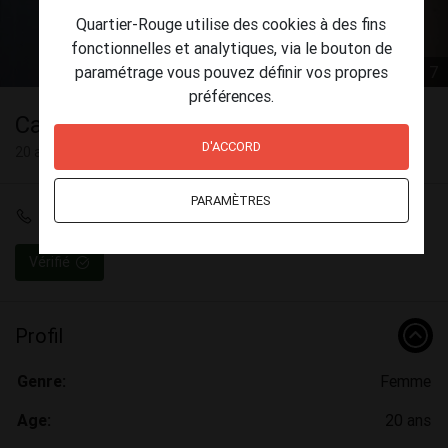
Quartier-Rouge utilise des cookies à des fins
fonctionnelles et analytiques, via le bouton de
paramétrage vous pouvez définir vos propres
1 / 7
préférences.
Carla
D'ACCORD
20 ans
PARAMÈTRES
+34 670 29 19 87
Vérifié
Profil
Genre:
Femme
Age:
20 ans