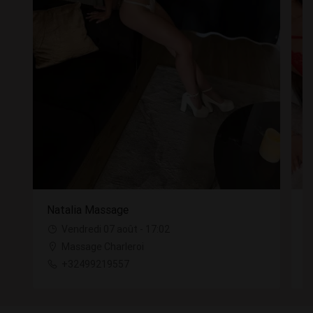
Natalia Massage
L
Vendredi 07 août - 17:02
Massage Charleroi
+32499219557