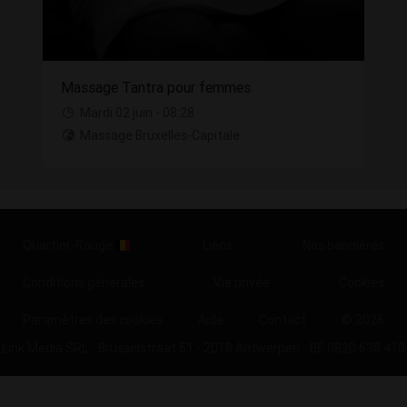
Massage Tantra pour femmes
Mardi 02 juin - 08:28
Massage Bruxelles-Capitale
Quartier-Rouge
Liens
Nos bannières
Conditions générales
Vie privée
Cookies
Paramètres des cookies
Aide
Contact
© 2026
Link Media SRL - Brusselstraat 51 - 2018 Antwerpen - BE 0820 638 410