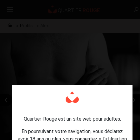
Profils
Alex
Quartier-Rouge est un site web pour adultes.
En poursuivant votre navigation, vous déclarez
avoir 18 ans ou plus, vous consentez à l'utilisation