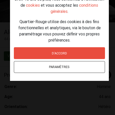
de
cookies
et vous acceptez les
conditions
générales
.
1 / 6
Quartier-Rouge utilise des cookies à des fins
fonctionnelles et analytiques, via le bouton de
Alex
paramétrage vous pouvez définir vos propres
44 ans
préférences.
D'ACCORD
Vérifié
PARAMÈTRES
Profil
Genre:
Homme
Age:
44 ans
Orientation:
Hétéro