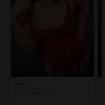
Sara
M
Sara GFE et voluptueuse
M
+32475698529