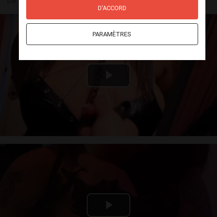
par
Victoria
(30) le 04 août - 12:01
D'ACCORD
PARAMÈTRES
Play
Video
Play