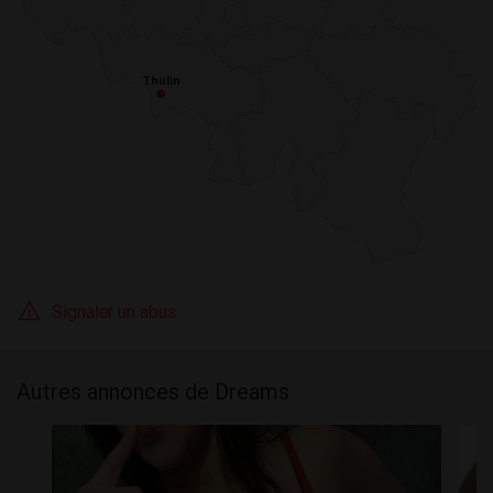
Thulin
Thulin
Signaler un abus
Autres annonces de Dreams