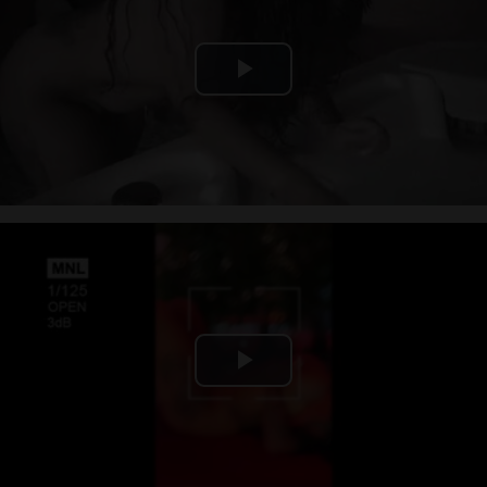
Play
Video
Play
Video