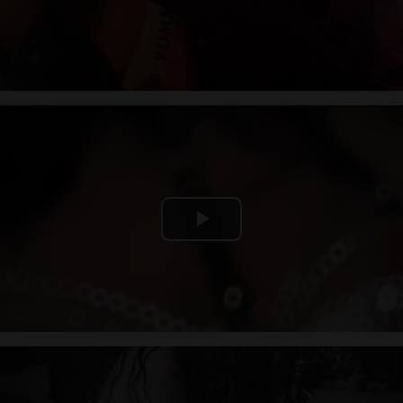
Video
Play
Video