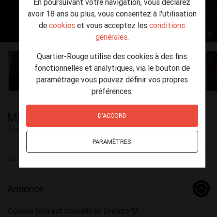
En poursuivant votre navigation, vous déclarez
avoir 18 ans ou plus, vous consentez à l'utilisation
de
cookies
et vous acceptez les
conditions
1 / 8
générales
.
Quartier-Rouge utilise des cookies à des fins
fonctionnelles et analytiques, via le bouton de
paramétrage vous pouvez définir vos propres
préférences.
Mila hot hot
D'ACCORD
Privé
Thulin
PARAMÈTRES
par Dreams (36) le 05 août - 13:52
Annonce
Coucou Mila est nouvelle au Dreams 🩷