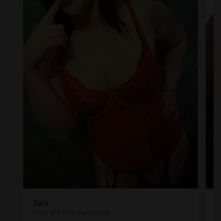
Sara
M
Sara GFE et voluptueuse
M