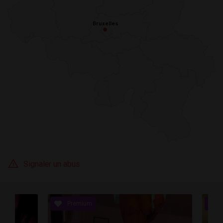
Bruxelles
Bruxelles
Signaler un abus