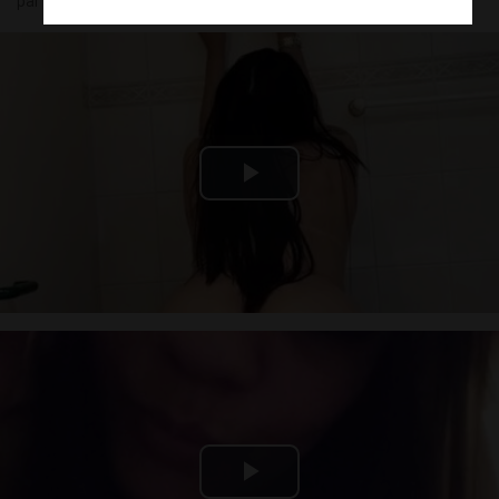
par
Laura
(30) le 05 août - 02:01
Play
Video
Play