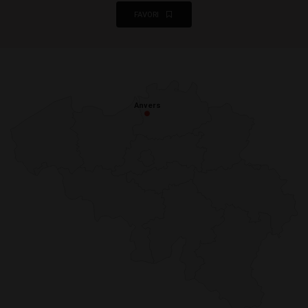
FAVORI
Anvers
Anvers