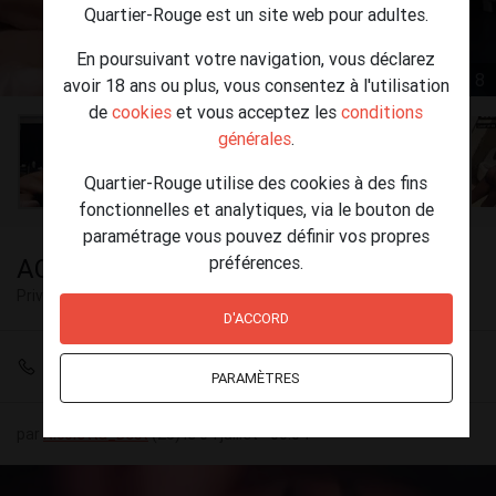
Quartier-Rouge est un site web pour adultes.
En poursuivant votre navigation, vous déclarez
1 / 8
avoir 18 ans ou plus, vous consentez à l'utilisation
de
cookies
et vous acceptez les
conditions
générales
.
Quartier-Rouge utilise des cookies à des fins
fonctionnelles et analytiques, via le bouton de
paramétrage vous pouvez définir vos propres
préférences.
ACT&PAS 18CM pénis
Privé
Anvers
D'ACCORD
+32 493 79 68 12
PARAMÈTRES
par
Nicoletta_Best
(23) le 04 juillet - 00:04