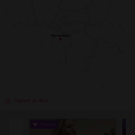
Morlanwelz
Morlanwelz
Signaler un abus