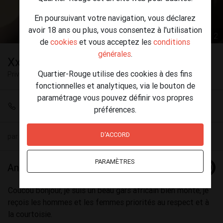
En poursuivant votre navigation, vous déclarez
avoir 18 ans ou plus, vous consentez à l'utilisation
1 / 2
de
cookies
et vous acceptez les
conditions
générales
.
Xxll black reçois en privé
Quartier-Rouge utilise des cookies à des fins
Privé
Morlanwelz
fonctionnelles et analytiques, via le bouton de
paramétrage vous pouvez définir vos propres
+32 467 85 77 53
préférences.
D'ACCORD
par
Paul Henri
(30) le 23 juillet - 11:52
PARAMÈTRES
Annonce
Coucou bonjour, je suis un beau gars africain bien monté, je
reçois les hommes et les femmes priorités au respect et à
la courtoisie.