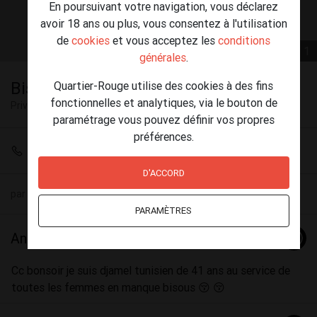
En poursuivant votre navigation, vous déclarez
avoir 18 ans ou plus, vous consentez à l'utilisation
de
cookies
et vous acceptez les
conditions
1 / 1
générales
.
Bisous mes chéries
Quartier-Rouge utilise des cookies à des fins
fonctionnelles et analytiques, via le bouton de
Privé
Marchienne-au-Pont
paramétrage vous pouvez définir vos propres
préférences.
+32 472 19 61 59
D'ACCORD
par
Djamel
(46) le 10 janvier - 22:52
PARAMÈTRES
Annonce
Cc bonsoir je suis djamel tunisien de 41 ans au service de
toutes les femmes en manque bisous 😚 😚