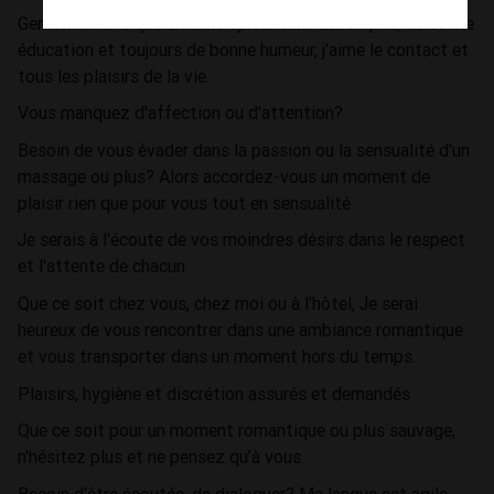
Gentleman à la quarantaine épicurienne accomplie, de bonne
éducation et toujours de bonne humeur, j'aime le contact et
tous les plaisirs de la vie.
Vous manquez d'affection ou d'attention?
Besoin de vous évader dans la passion ou la sensualité d'un
massage ou plus? Alors accordez-vous un moment de
plaisir rien que pour vous tout en sensualité
Je serais à l'écoute de vos moindres désirs dans le respect
et l'attente de chacun
Que ce soit chez vous, chez moi ou à l’hôtel, Je serai
heureux de vous rencontrer dans une ambiance romantique
et vous transporter dans un moment hors du temps.
Plaisirs, hygiène et discrétion assurés et demandés
Que ce soit pour un moment romantique ou plus sauvage,
n'hésitez plus et ne pensez qu’à vous.
Besoin d'être écoutée, de dialoguer? Ma langue est agile...