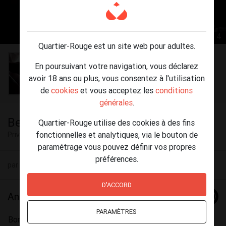
1 / 4
Quartier-Rouge est un site web pour adultes.
En poursuivant votre navigation, vous déclarez
avoir 18 ans ou plus, vous consentez à l'utilisation
de
cookies
et vous acceptez les
conditions
générales
.
Besoin de douceur et chaleur?
Quartier-Rouge utilise des cookies à des fins
fonctionnelles et analytiques, via le bouton de
Privé
Liège
paramétrage vous pouvez définir vos propres
préférences.
par
Michel
(50) le 01 juin - 06:52
D'ACCORD
Annonce
PARAMÈTRES
Bonjour Mesdames, Mesdemoiselles,