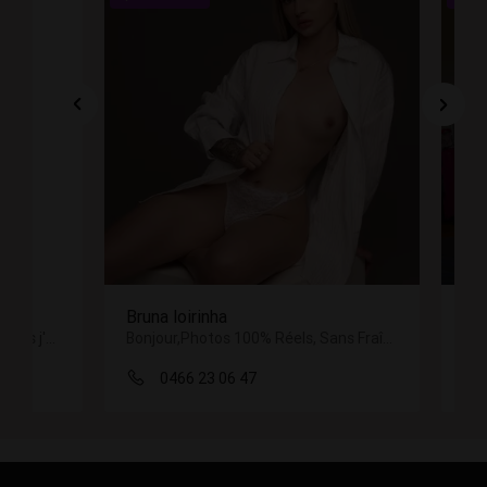
trio avec deux latinas
Bonjour,Photos 100% Réels, Sans Fraîcheurs, Oral Naturel, Je laisse Moi Sucer
Nous sommes deux filles très sexy qui voulons nous amuser.
0466 04 56 63