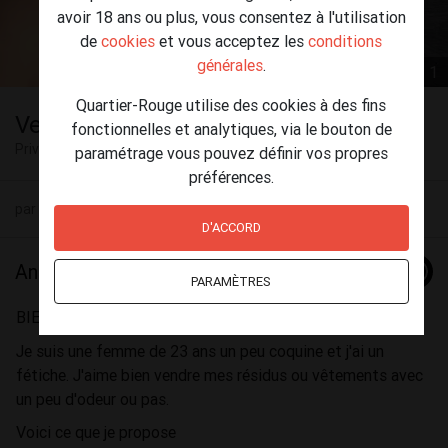
avoir 18 ans ou plus, vous consentez à l'utilisation
de
cookies
et vous acceptez les
conditions
générales
.
1 / 1
Quartier-Rouge utilise des cookies à des fins
Vente des culottes
fonctionnelles et analytiques, via le bouton de
Privé
Liège
paramétrage vous pouvez définir vos propres
préférences.
par Lilith (25) le 26 juillet - 23:55
D'ACCORD
Annonce
PARAMÈTRES
BIEN LIRE TOUT L'ANNONCE!
Je suis une femme de 23 ans un peu coquine et j'ai un
fétiche. J'aime bien vendre mes résidus ou vêtements avec
un peu d'odeur ou pas.
Voici ce que je propose