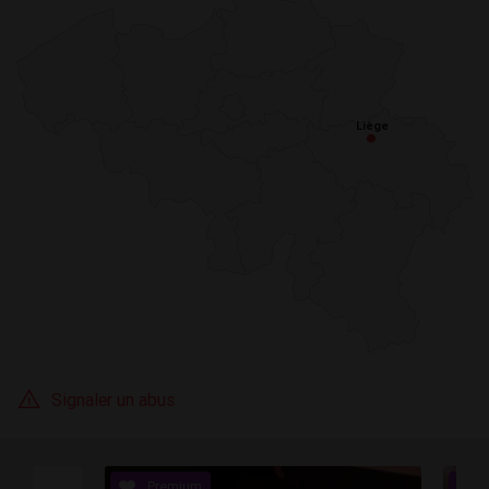
Liège
Liège
Signaler un abus