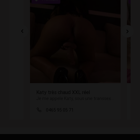
Katy très chaud XXL réel
To
Je me appele Katy, sous une transsexuelle, 23cm Active et passive, où vous serez bien reçu. Chambre climatisée
0465 95 05 71