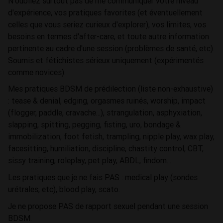
N'oubliez surtout pas de me communiquer votre niveau
d'expérience, vos pratiques favorites (et éventuellement
celles que vous seriez curieux d'explorer), vos limites, vos
besoins en termes d'after-care, et toute autre information
pertinente au cadre d'une session (problèmes de santé, etc).
Soumis et fétichistes sérieux uniquement (expérimentés
comme novices).
Mes pratiques BDSM de prédilection (liste non-exhaustive)
: tease & denial, edging, orgasmes ruinés, worship, impact
(flogger, paddle, cravache...), strangulation, asphyxiation,
slapping, spitting, pegging, fisting, uro, bondage &
immobilization, foot fetish, trampling, nipple play, wax play,
facesitting, humiliation, discipline, chastity control, CBT,
sissy training, roleplay, pet play, ABDL, findom...
Les pratiques que je ne fais PAS : medical play (sondes
urétrales, etc), blood play, scato.
Je ne propose PAS de rapport sexuel pendant une session
BDSM.