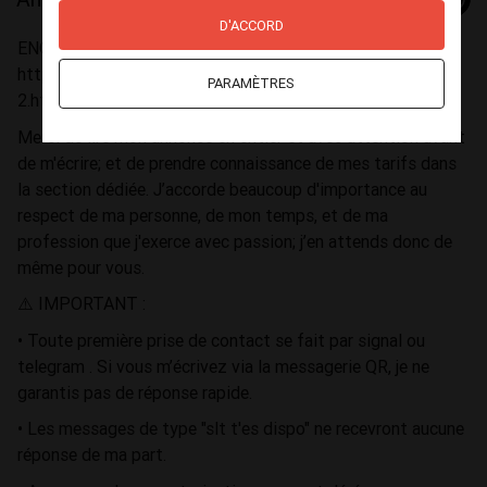
D'ACCORD
ENGLISH VERSION HERE :
https://www.redlights.be/escort/fetish/izzie-dominatrix-
PARAMÈTRES
2.html
Merci de lire mon annonce en entier et avec attention avant
de m'écrire; et de prendre connaissance de mes tarifs dans
la section dédiée. J’accorde beaucoup d'importance au
respect de ma personne, de mon temps, et de ma
profession que j'exerce avec passion; j’en attends donc de
même pour vous.
⚠️ IMPORTANT :
• Toute première prise de contact se fait par signal ou
telegram . Si vous m’écrivez via la messagerie QR, je ne
garantis pas de réponse rapide.
• Les messages de type "slt t'es dispo" ne recevront aucune
réponse de ma part.