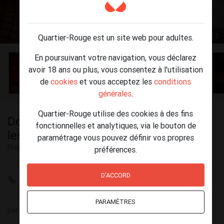
1 / 21
Quartier-Rouge est un site web pour adultes.
En poursuivant votre navigation, vous déclarez
avoir 18 ans ou plus, vous consentez à l'utilisation
de
cookies
et vous acceptez les
conditions
générales
.
Quartier-Rouge utilise des cookies à des fins
Domination >> Je suis parfaite pour
fonctionnelles et analytiques, via le bouton de
les débutants !
paramétrage vous pouvez définir vos propres
Privé
Bruxelles
préférences.
D'ACCORD
+32 495 53 37 37
PARAMÈTRES
par
Béatrix de Lacourt
(35) le 21 juillet - 17:35