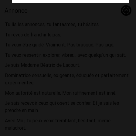
Annonce
Tu lis les annonces, tu fantasmes, tu hésites.
Tu rêves de franchir le pas.
Tu veux être guidé. Vraiment. Pas brusqué. Pas jugé.
Tu veux ressentir, explorer, vibrer… avec quelqu’un qui sait.
Je suis Madame Béatrix de Lacourt.
Dominatrice sensuelle, exigeante, éduquée et parfaitement
expérimentée.
Mon autorité est naturelle, Mon raffinement est inné.
Je sais recevoir ceux qui osent se confier. Et je sais les
prendre en main.
Avec Moi, tu peux venir tremblant, hésitant, même
maladroit.