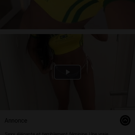
Video
Play
Video
Annonce
Sexy, élégante et terriblement féminine. Une vraie