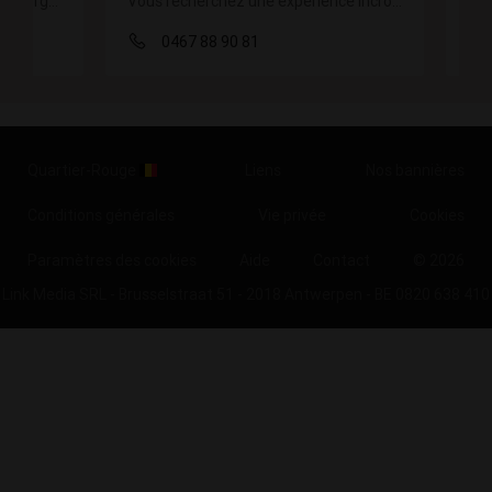
Vous recherchez une expérience incroyable et unique
Nouvelle à ever
0467 88 90 81
0473 27 27
Quartier-Rouge
Liens
Nos bannières
Conditions générales
Vie privée
Cookies
Paramètres des cookies
Aide
Contact
© 2026
Link Media SRL - Brusselstraat 51 - 2018 Antwerpen - BE 0820 638 410