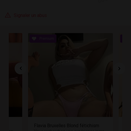
Signaler un abus
Flavia Bruxelles Blond fétichism
Nora Marocain