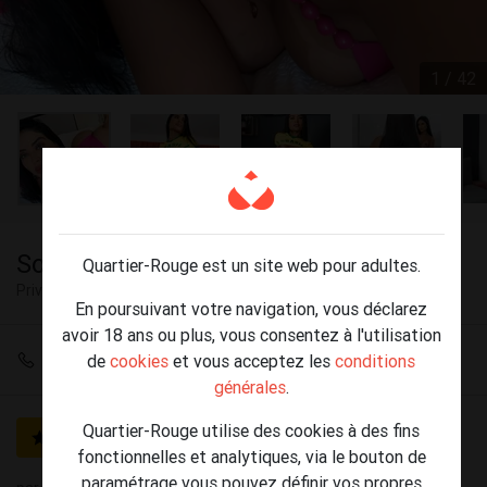
1 / 42
Sofia, une Brésilienne inoubliable.
Quartier-Rouge est un site web pour adultes.
Privé
Etterbeek
En poursuivant votre navigation, vous déclarez
avoir 18 ans ou plus, vous consentez à l'utilisation
+32 496 40 65 15
de
cookies
et vous acceptez les
conditions
générales
.
Quartier-Rouge utilise des cookies à des fins
GOLD
Vérifié
fonctionnelles et analytiques, via le bouton de
paramétrage vous pouvez définir vos propres