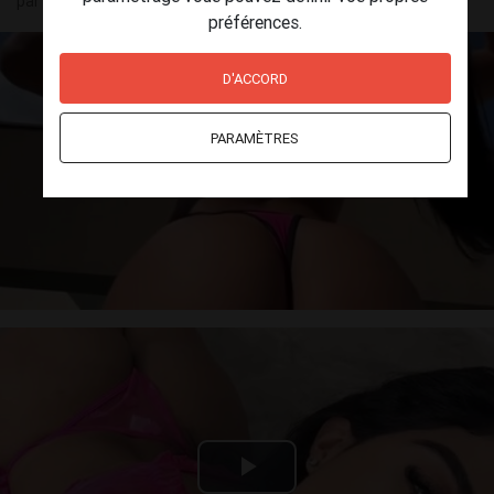
par
Sofia
(25) le 06 août - 00:00
préférences.
D'ACCORD
PARAMÈTRES
Play
Video
Play