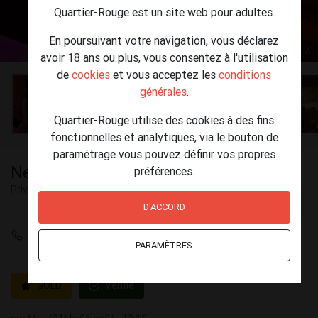
Quartier-Rouge est un site web pour adultes.
En poursuivant votre navigation, vous déclarez
1 / 14
avoir 18 ans ou plus, vous consentez à l'utilisation
de
cookies
et vous acceptez les
conditions
générales
.
Quartier-Rouge utilise des cookies à des fins
fonctionnelles et analytiques, via le bouton de
paramétrage vous pouvez définir vos propres
New mya a messancy
préférences.
Privé
Messancy
D'ACCORD
+32 498 19 27 37
PARAMÈTRES
GOLD
Vérifié