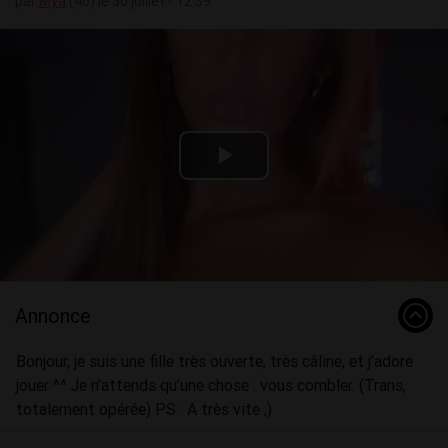
par
Mya
(40) le 30 juillet - 12:39
Play
Video
Annonce
Bonjour, je suis une fille très ouverte, très câline, et j’adore
jouer ^^ Je n’attends qu’une chose : vous combler. (Trans,
totalement opérée) PS : A très vite ;)