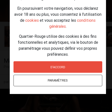
En poursuivant votre navigation, vous déclarez
avoir 18 ans ou plus, vous consentez à l'utilisation
1 / 6
de
cookies
et vous acceptez les
conditions
générales
.
Quartier-Rouge utilise des cookies à des fins
fonctionnelles et analytiques, via le bouton de
paramétrage vous pouvez définir vos propres
préférences.
Massage 4 Mains by Anna Berry
Privé
Etterbeek
D'ACCORD
PARAMÈTRES
par Anna Berry (30) le 13 juillet - 14:29