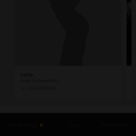
Leslie
E
Leslie by Anna Berry
E
+32471985919
Quartier-Rouge
Liens
Nos bannières