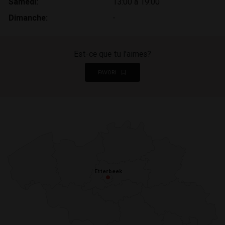
Samedi:
13:00 à 19:00
Dimanche:
-
Est-ce que tu l'aimes?
FAVORI
Etterbeek
Etterbeek