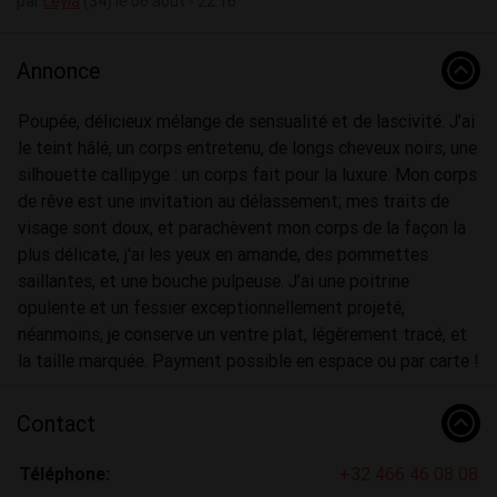
par
Leyla
(34) le 06 août - 22:16
Annonce
Poupée, délicieux mélange de sensualité et de lascivité. J’ai
le teint hâlé, un corps entretenu, de longs cheveux noirs, une
silhouette callipyge : un corps fait pour la luxure. Mon corps
de rêve est une invitation au délassement; mes traits de
visage sont doux, et parachèvent mon corps de la façon la
plus délicate, j'ai les yeux en amande, des pommettes
saillantes, et une bouche pulpeuse. J’ai une poitrine
opulente et un fessier exceptionnellement projeté,
néanmoins, je conserve un ventre plat, légèrement tracé, et
la taille marquée. Payment possible en espace ou par carte !
Contact
Téléphone:
+32 466 46 08 08