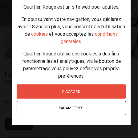
Quartier-Rouge est un site web pour adultes.
En poursuivant votre navigation, vous déclarez
1 / 50
avoir 18 ans ou plus, vous consentez à l'utilisation
de
cookies
et vous acceptez les
conditions
générales
.
Quartier-Rouge utilise des cookies à des fins
fonctionnelles et analytiques, via le bouton de
paramétrage vous pouvez définir vos propres
Leyla premiere fois dans votre region
préférences.
Privé
Athus
D'ACCORD
+32 466 46 08 08
PARAMÈTRES
Vérifié