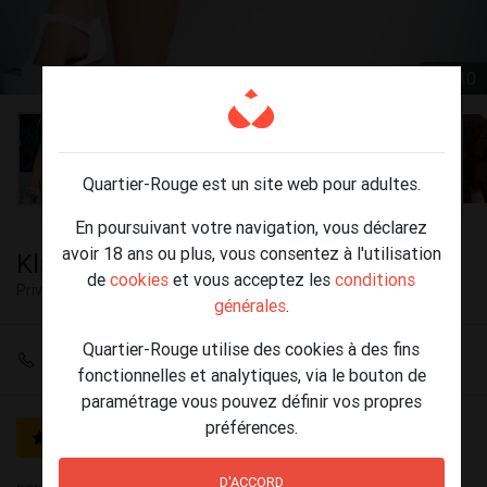
1 / 10
Quartier-Rouge est un site web pour adultes.
En poursuivant votre navigation, vous déclarez
avoir 18 ans ou plus, vous consentez à l'utilisation
Klara FRCSE à Bruxelles
de
cookies
et vous acceptez les
conditions
Privé
Ixelles
générales
.
Quartier-Rouge utilise des cookies à des fins
+32 478 80 80 67
fonctionnelles et analytiques, via le bouton de
paramétrage vous pouvez définir vos propres
préférences.
GOLD
Vérifié
D'ACCORD