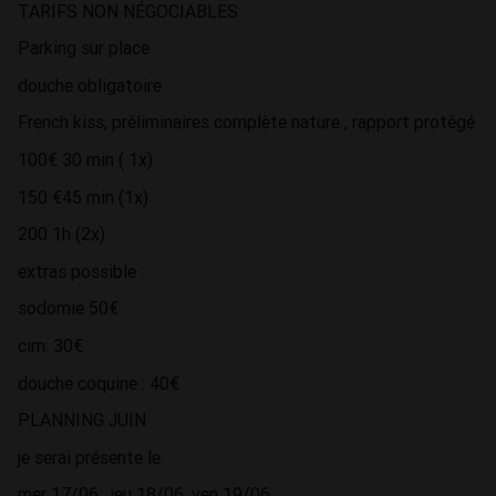
TARIFS NON NÉGOCIABLES
Parking sur place
douche obligatoire
French kiss, préliminaires complète nature , rapport protégé
100€ 30 min ( 1x)
150 €45 min (1x)
200 1h (2x)
extras possible :
sodomie 50€
cim: 30€
douche coquine : 40€
PLANNING JUIN
je serai présente le:
mer 17/06 , jeu 18/06, ven 19/06