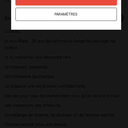
par
Klara française
(29) le 07 août - 12:01
PARAMÈTRES
Annonce
Coucou ,
je suis Klara , 28 ans de nationalité belge de passage sur
Ixelles .
si tu souhaites une rencontre rare.
Un moment suspendu.
Une présence qui marque.
Je propose une expérience confidentielle,
pensée pour ceux qui recherchent plus qu’un simple instant :
une connexion, une intensité,
un mélange de charme, de douceur et de tension subtile.
Chaque rendez-vous est unique,