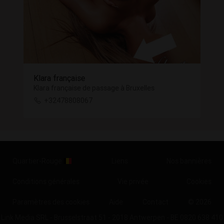
Klara française
Klara française de passage à Bruxelles
+32478808067
Quartier-Rouge
Liens
Nos bannières
Conditions générales
Vie privée
Cookies
Paramètres des cookies
Aide
Contact
© 2026
Link Media SRL - Brusselstraat 51 - 2018 Antwerpen - BE 0820 638 410