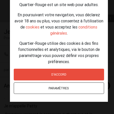
Quartier-Rouge est un site web pour adultes.
En poursuivant votre navigation, vous déclarez
1 / 1
avoir 18 ans ou plus, vous consentez à l'utilisation
de
cookies
et vous acceptez les
conditions
Je suis estudiantine
générales
.
Privé
Saint-Gilles
Quartier-Rouge utilise des cookies à des fins
fonctionnelles et analytiques, via le bouton de
+32 499 62 48 12
paramétrage vous pouvez définir vos propres
préférences.
par
Patty 24 ans
(25) le 05 mai - 12:12
D'ACCORD
Annonce
PARAMÈTRES
.
Je m'appelle Patty