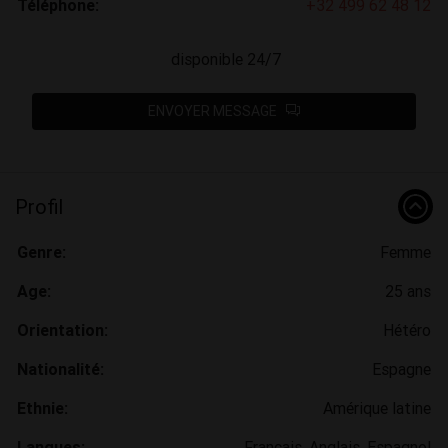
Téléphone:
+32 499 62 48 12
disponible 24/7
ENVOYER MESSAGE
Profil
Genre:
Femme
Age:
25 ans
Orientation:
Hétéro
Nationalité:
Espagne
Ethnie:
Amérique latine
Langues:
Français, Anglais, Espagnol