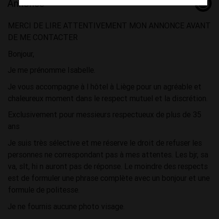
Annonce
MERCI DE LIRE ATTENTIVEMENT MON ANNONCE AVANT
DE ME CONTACTER
Bonjour,
Je me prénomme Isabelle.
Je vous accompagne à l hôtel à Liège pour un agréable et
chaleureux moment dans le respect mutuel et la discrétion.
Exclusivement pour messieurs respectueux de plus de 35
ans
Je suis très sélective et me réserve le droit de refuser les
personnes ne correspondant pas à mes attentes. Les bjr, sa
va, slt, hi n auront pas de réponse. Le moindre des respects
est de formuler une phrase complète avec un bonjour et une
formule de politesse.
Je ne fournis aucune photo visage.