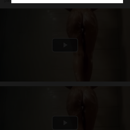
par
Ema
(27) le 06 août - 23:39
Play
Video
Play