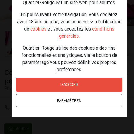
Quartier-Rouge est un site web pour adultes.
En poursuivant votre navigation, vous déclarez
avoir 18 ans ou plus, vous consentez à l'utilisation
1 / 12
de
cookies
et vous acceptez les
conditions
générales
.
Quartier-Rouge utilise des cookies à des fins
fonctionnelles et analytiques, via le bouton de
paramétrage vous pouvez définir vos propres
préférences.
Coucou c'est Raissa la tigresse a arlon
pour une semaine
D'ACCORD
Privé
Arlon
PARAMÈTRES
+32 467 89 52 18
Vérifié