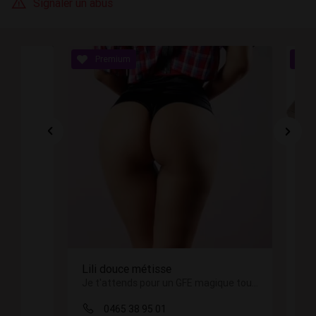
Signaler un abus
sse
Mélissa nouvelle à Charleroi
Je t'attends pour un GFE magique tout en sensualité
Je te reçois dans mon appartemen
01
0466 44 57 90