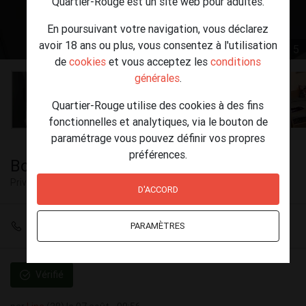
Quartier-Rouge est un site web pour adultes.
En poursuivant votre navigation, vous déclarez
avoir 18 ans ou plus, vous consentez à l'utilisation
1 / 5
de
cookies
et vous acceptez les
conditions
générales
.
Quartier-Rouge utilise des cookies à des fins
fonctionnelles et analytiques, via le bouton de
paramétrage vous pouvez définir vos propres
préférences.
Bonjour je suis Lina
Privé
Liège
D'ACCORD
+32 466 29 28 55
PARAMÈTRES
Vérifié