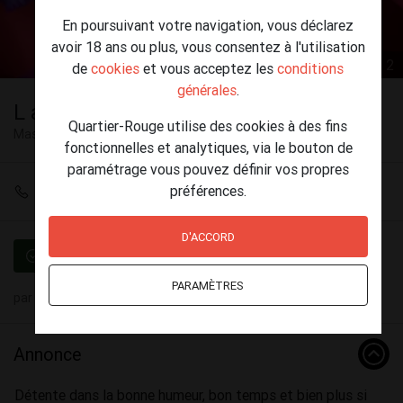
En poursuivant votre navigation, vous déclarez
avoir 18 ans ou plus, vous consentez à l'utilisation
1 / 2
de
cookies
et vous acceptez les
conditions
générales
.
L art du massage.
Quartier-Rouge utilise des cookies à des fins
Massage
Waterloo
fonctionnelles et analytiques, via le bouton de
paramétrage vous pouvez définir vos propres
préférences.
+32 489 81 10 98
D'ACCORD
Vérifié
PARAMÈTRES
par
JDVT
(47) le 26 mai - 17:09
Annonce
Détente dans la bonne humeur, bon temps et bien plus si