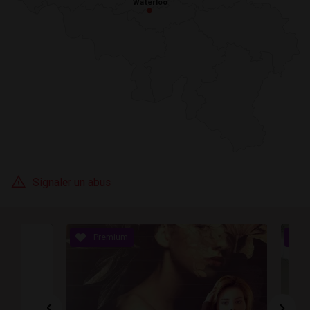
Waterloo
Waterloo
Signaler un abus