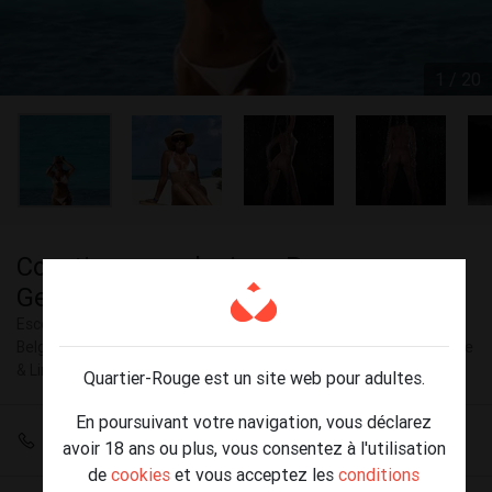
1 / 20
Courtisane exclusive - Pour
Gentlemen Distingués
Escort Brabant Wallon, Bruxelles-Capitale, Hainaut, Liège, Namur,
Belgique, Brabant Flamand, Flandre Occidentale, Flandre Orientale
& Limbourg
Quartier-Rouge est un site web pour adultes.
En poursuivant votre navigation, vous déclarez
+33 6 75 90 82 81
avoir 18 ans ou plus, vous consentez à l'utilisation
de
cookies
et vous acceptez les
conditions