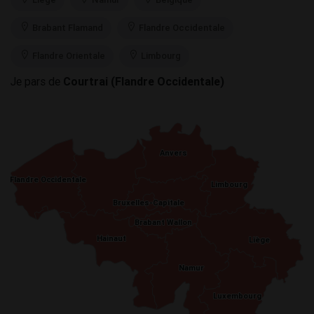
Brabant Flamand
Flandre Occidentale
Flandre Orientale
Limbourg
Je pars de
Courtrai (Flandre Occidentale)
Anvers
Anvers
Flandre Occidentale
Flandre Occidentale
Limbourg
Limbourg
Bruxelles-Capitale
Bruxelles-Capitale
Brabant Wallon
Brabant Wallon
Hainaut
Hainaut
Liège
Liège
Namur
Namur
Luxembourg
Luxembourg