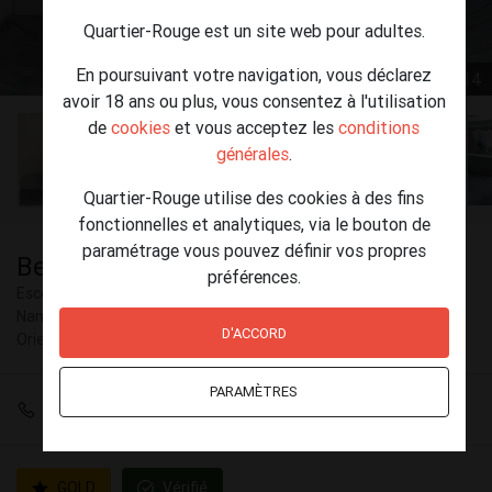
Quartier-Rouge est un site web pour adultes.
En poursuivant votre navigation, vous déclarez
1 / 14
avoir 18 ans ou plus, vous consentez à l'utilisation
de
cookies
et vous acceptez les
conditions
générales
.
Quartier-Rouge utilise des cookies à des fins
fonctionnelles et analytiques, via le bouton de
paramétrage vous pouvez définir vos propres
Bety 24/7
préférences.
Escort Brabant Wallon, Bruxelles-Capitale, Hainaut, Luxembourg,
Namur, Anvers, Brabant Flamand, Flandre Occidentale, Flandre
D'ACCORD
Orientale & Limbourg
PARAMÈTRES
+32 466 43 80 66
GOLD
Vérifié