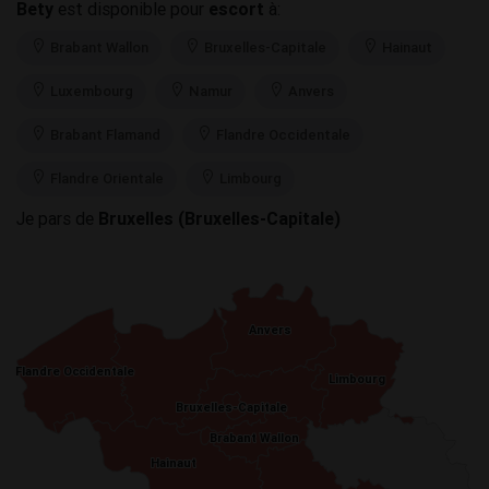
Bety
est disponible pour
escort
à:
Brabant Wallon
Bruxelles-Capitale
Hainaut
Luxembourg
Namur
Anvers
Brabant Flamand
Flandre Occidentale
Flandre Orientale
Limbourg
Je pars de
Bruxelles (Bruxelles-Capitale)
Anvers
Anvers
Flandre Occidentale
Flandre Occidentale
Limbourg
Limbourg
Bruxelles-Capitale
Bruxelles-Capitale
Brabant Wallon
Brabant Wallon
Hainaut
Hainaut