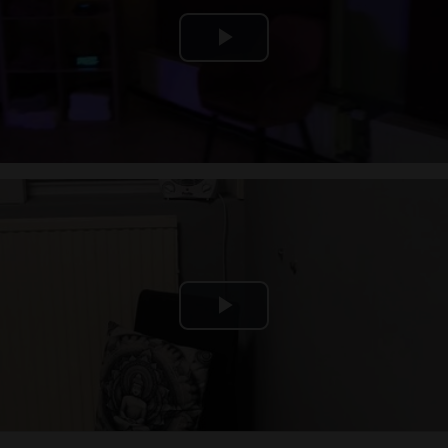
Play
Video
Play
Video