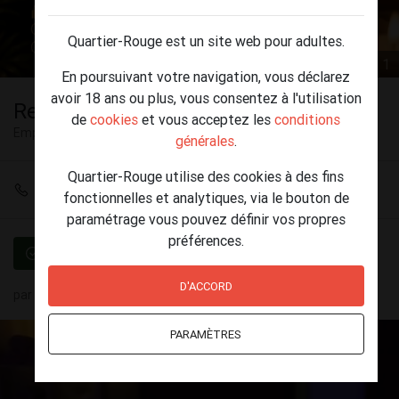
Quartier-Rouge est un site web pour adultes.
1 / 1
En poursuivant votre navigation, vous déclarez
avoir 18 ans ou plus, vous consentez à l'utilisation
Recherche masseuse tantra
de
cookies
et vous acceptez les
conditions
Emplois
Mons
générales
.
Quartier-Rouge utilise des cookies à des fins
+32 492 39 49 65
fonctionnelles et analytiques, via le bouton de
paramétrage vous pouvez définir vos propres
préférences.
Vérifié
D'ACCORD
par
La villa du bonheur
07 août - 11:44
PARAMÈTRES