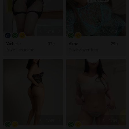
1
/16
1
/12
Michelle
32a
Alma
29a
Privé Tarcienne
Privé Zaventem
1
/49
1
/39