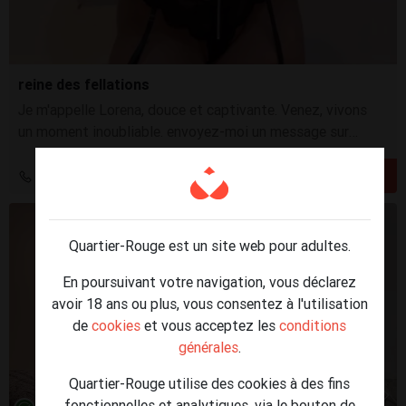
reine des fellations
Je m'appelle Lorena, douce et captivante. Venez, vivons
un moment inoubliable. envoyez-moi un message sur
WhatsApp pour fixer un rendez-vous. Je vous attends
0495 72 90 78
Quartier-Rouge est un site web pour adultes.
En poursuivant votre navigation, vous déclarez
avoir 18 ans ou plus, vous consentez à l'utilisation
de
cookies
et vous acceptez les
conditions
générales
.
Quartier-Rouge utilise des cookies à des fins
1
/4
1
/4
fonctionnelles et analytiques, via le bouton de