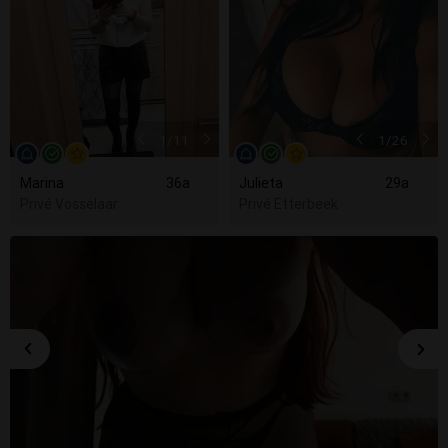
1
/11
1
/26
Marina
36a
Julieta
29a
Privé Vosselaar
Privé Etterbeek