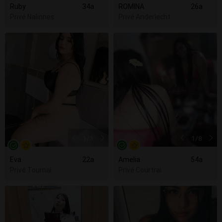
Ruby
34a
ROMINA
26a
Privé Nalinnes
Privé Anderlecht
1
/3
1
/8
Eva
22a
Amelia
54a
Privé Tournai
Privé Courtrai