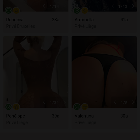
1
/14
1
/13
Rebecca
28a
Antonella
41a
Privé Bruxelles
Privé Liège
1
/31
1
/5
Penélope
39a
Valentina
30a
Privé Liège
Privé Liège