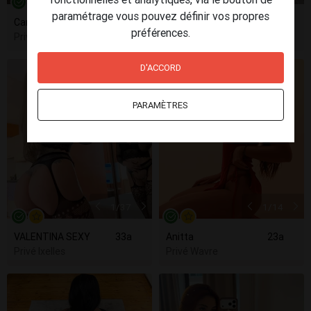
paramétrage vous pouvez définir vos propres
Candy
42a
Hong
43a
préférences.
Privé Boussu
Privé Namur
D'ACCORD
PARAMÈTRES
1
/37
1
/14
VALENTINA SEXY
33a
Anitta
23a
Privé Ixelles
Privé Wavre