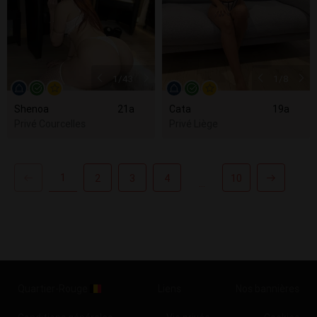
1
/43
1
/8
Shenoa
21a
Cata
19a
Privé Courcelles
Privé Liège
1
2
3
4
10
...
Quartier-Rouge
Liens
Nos bannières